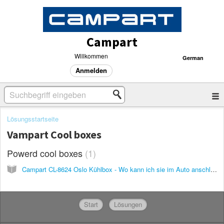
Campart
Willkommen
German
Anmelden
Lösungsstartseite
Vampart Cool boxes
Powerd cool boxes
1
Campart CL-8624 Oslo Kühlbox - Wo kann ich sie im Auto anschließen und muss der Motor laufen, damit sie funktioniert?
Start
Lösungen