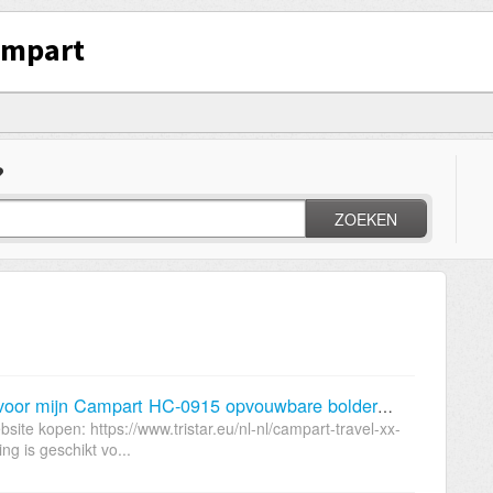
ampart
?
ZOEKEN
Waar kan ik een nieuw wiel kopen voor mijn Campart HC-0915 opvouwbare bolderwagen?
site kopen: https://www.tristar.eu/nl-nl/campart-travel-xx-
g is geschikt vo...