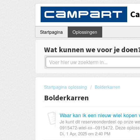
C
Startpagina
Oplossingen
Wat kunnen we voor je doen
Startpagina oplossing
Bolderkarren
Bolderkarren
Je kunt dit reserveonderdeel op onze web
0915472-wiel-xx--0915472. Deze oplossin
Di, 1 Apr, 2025 om 2:40 PM