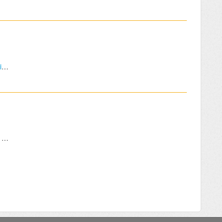
Campart CL-8624 Oslo koelbox - Waar sluit ik de koelbox aan en moet de motor lopen om hem te laten koelen?
Waar kan ik een nieuw wiel kopen voor mijn Campart HC-0915 opvouwbare bolderwagen?