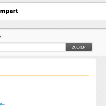
ampart
?
ZOEKEN
Uit welk materiaal bestaan de Campart campingkeukens en zijn ze waterbestendig?